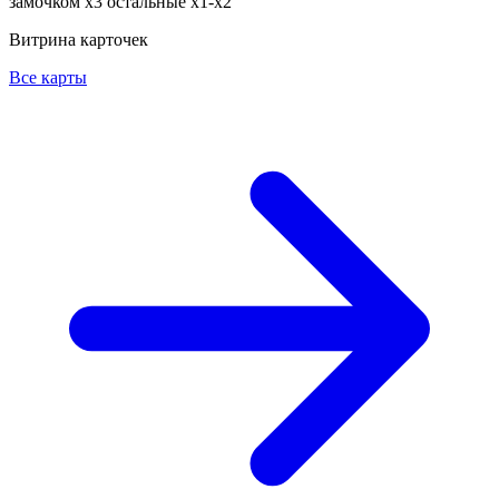
замочком х3 остальные х1-х2
Витрина карточек
Все карты