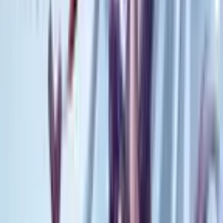
1
Dolls Nest: Беспризорные
Руманга