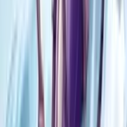
Маньхуа
4