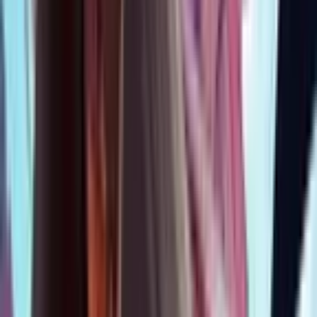
0
ВСЕ. БЕЗ.
Руманга