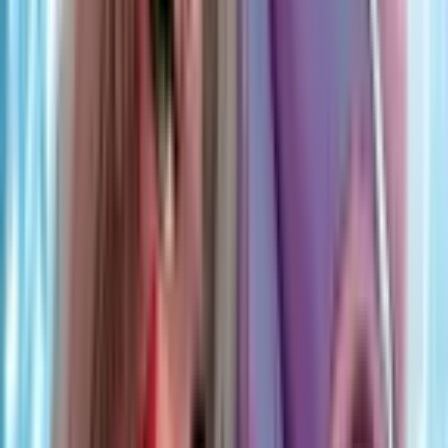
0
Отряд Варград XIII
Руманга