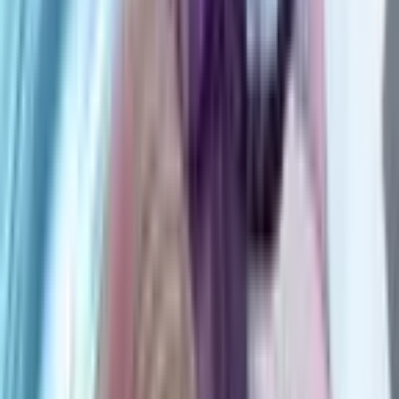
7
Лучший в мире мастер боевых искусств
Руманга