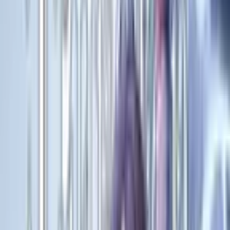
Список
манги
Руманга