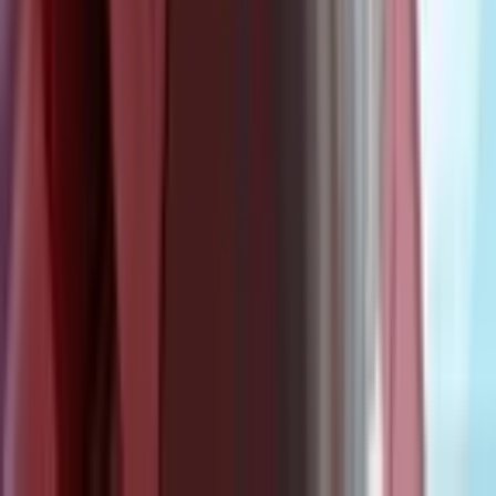
Блуждающий тигр
Руманга