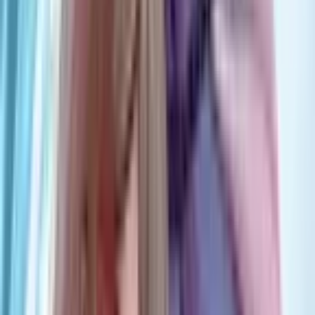
1
Вишнёвые губы
Руманга