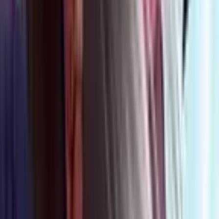
1
Красное солнце
Манга