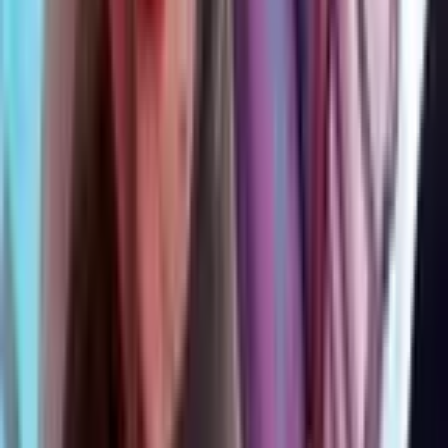
0
ВЛС
Руманга