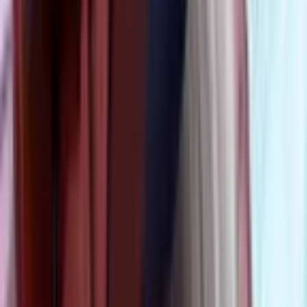
Комикс западный
0
|